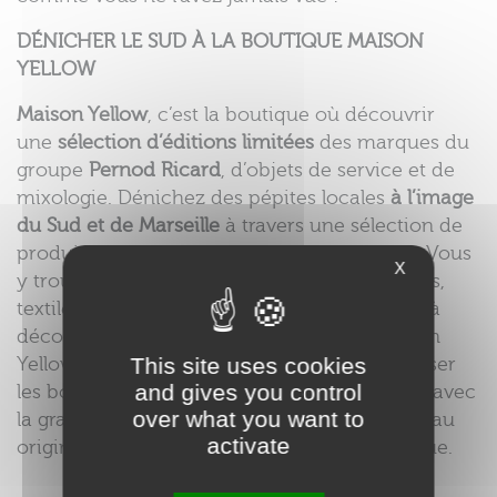
DÉNICHER LE SUD À LA BOUTIQUE MAISON
YELLOW
Maison Yellow
, c’est la boutique où découvrir
une
sélection d’éditions limitées
des marques du
groupe
Pernod Ricard
, d’objets de service et de
mixologie. Dénichez des pépites locales
à l’image
du Sud et de Marseille
à travers une sélection de
produits de créateurs et artisans régionaux. Vous
X
y trouverez
différents corners
: épiceries fines,
textile, arts de la table et tant d’autres objets à
découvrir. En exclusivité à la boutique Maison
Yellow, vous avez la possibilité de personnaliser
This site uses cookies
and gives you control
les bouteilles et la verrerie (carafes et verres) avec
over what you want to
la gravure de votre choix. Idéal pour un cadeau
activate
original ou pour en garder un souvenir unique.