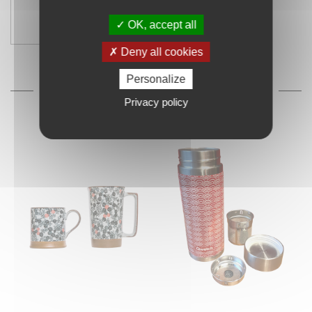
#
décoration
OK, accept all
Deny all cookies
Personalize
INSPIRATION SHOPPING
Privacy policy