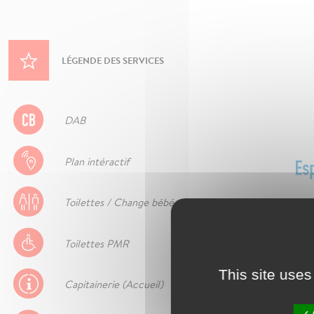
LÉGENDE DES SERVICES
DAB
Plan intéractif
Toilettes / Change bébé
Toilettes PMR
This site uses
Capitainerie (Accueil)