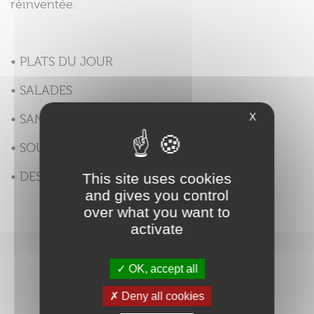
réinventée.
• PLATS DU JOUR
• SALADES
X
• SANDWICHS
• SOUPES / RAMEN
• DESSERTS
This site uses cookies
and gives you control
over what you want to
activate
OK, accept all
SITUER LE RESTAURANT SUR LE PLAN
Deny all cookies