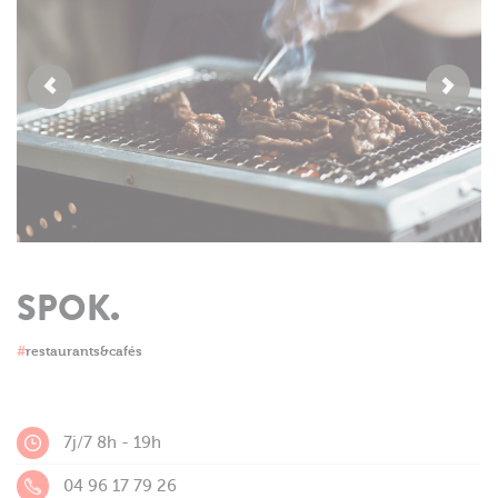
SPOK.
#
restaurants&cafés
7j/7 8h - 19h
04 96 17 79 26