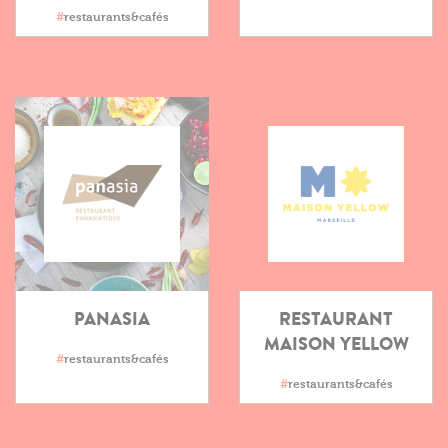
#
restaurants&cafés
PANASIA
RESTAURANT
MAISON YELLOW
#
restaurants&cafés
#
restaurants&cafés