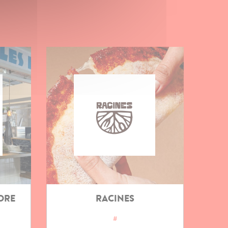
MORE
RACINES
#