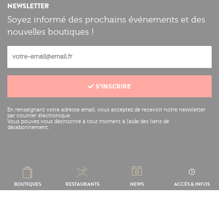
NEWSLETTER
Soyez informé des prochains événements et des
nouvelles boutiques !
S'INSCRIRE
En renseignant votre adresse email, vous acceptez de recevoir notre newsletter
par courrier électronique.
Vous pouvez vous désinscrire à tout moment à l'aide des liens de
désabonnement.
Mentions légales
Réalisation :
BOUTIQUES
RESTAURANTS
NEWS
ACCÈS & INFOS