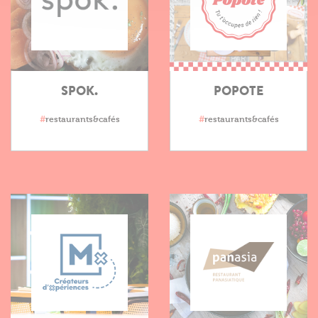
SPOK.
POPOTE
#
restaurants&cafés
#
restaurants&cafés