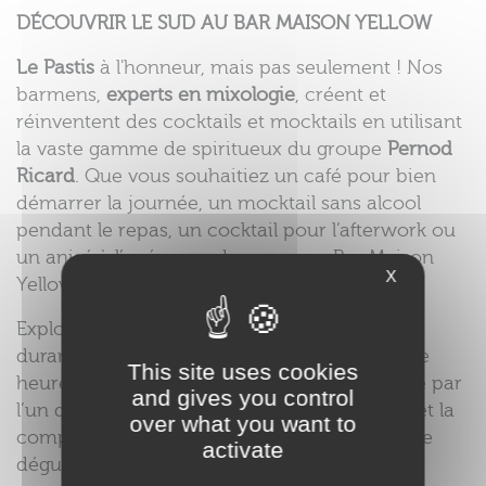
DÉCOUVRIR LE SUD AU BAR MAISON YELLOW
Le Pastis
à l'honneur, mais pas seulement ! Nos
barmens,
experts en mixologie
, créent et
réinventent des cocktails et mocktails en utilisant
la vaste gamme de spiritueux du groupe
Pernod
Ricard
. Que vous souhaitiez un café pour bien
démarrer la journée, un mocktail sans alcool
pendant le repas, un cocktail pour l’afterwork ou
un anisé à l’apéro, rendez-vous au Bar Maison
X
Yellow à tout moment de la journée.
Explorez les produits anisés avec nos experts
durant nos
ateliers pastisologie
: pendant une
This site uses cookies
heure et demie, participez à un atelier animé par
and gives you control
l’un de nos spécialistes, découvrez l’histoire et la
over what you want to
composition des boissons anisées, suivi d’une
activate
dégustation.