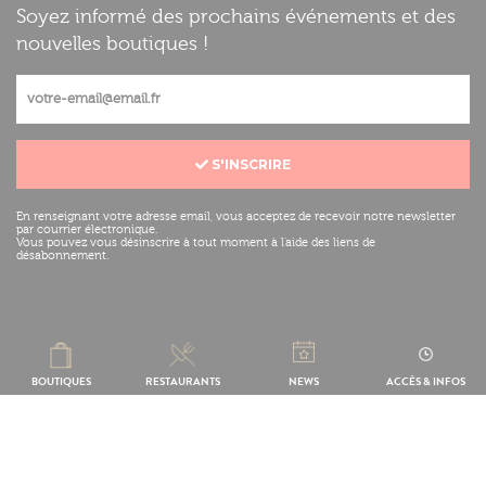
Soyez informé des prochains événements et des
nouvelles boutiques !
S'INSCRIRE
En renseignant votre adresse email, vous acceptez de recevoir notre newsletter
par courrier électronique.
Vous pouvez vous désinscrire à tout moment à l'aide des liens de
désabonnement.
Mentions légales
Réalisation :
BOUTIQUES
RESTAURANTS
NEWS
ACCÈS & INFOS