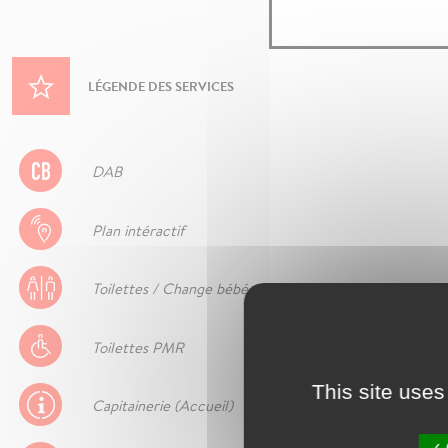
LÉGENDE DES SERVICES
DAB
Plan intéractif
Toilettes / Change bébé
Toilettes PMR
This site uses
Capitainerie (Accueil)