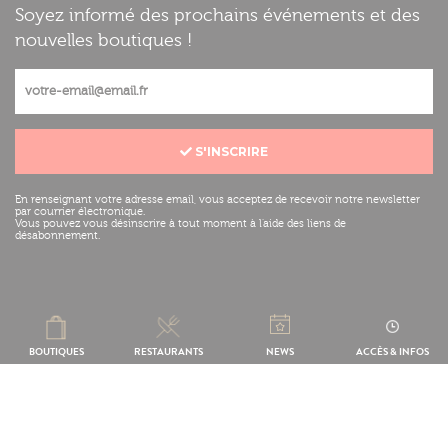
Soyez informé des prochains événements et des
nouvelles boutiques !
S'INSCRIRE
En renseignant votre adresse email, vous acceptez de recevoir notre newsletter
par courrier électronique.
Vous pouvez vous désinscrire à tout moment à l'aide des liens de
désabonnement.
Mentions légales
Réalisation :
BOUTIQUES
RESTAURANTS
NEWS
ACCÈS & INFOS