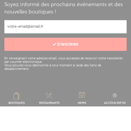
Soyez informé des prochains événements et des
nouvelles boutiques !
S'INSCRIRE
En renseignant votre adresse email, vous acceptez de recevoir notre newsletter
par courrier électronique.
Vous pouvez vous désinscrire à tout moment à l'aide des liens de
désabonnement.
Mentions légales
Réalisation :
BOUTIQUES
RESTAURANTS
NEWS
ACCÈS & INFOS