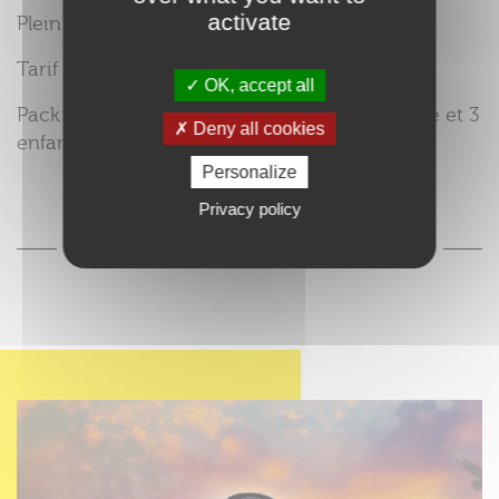
activate
Plein tarif : 23€
Tarif -26 ans : 19€
OK, accept all
Pack famille (2 adultes + 2 enfants ou 1 adulte et 3
Deny all cookies
enfants) : 75€
Personalize
Privacy policy
L'ACTU DE LA BOUTIQUE