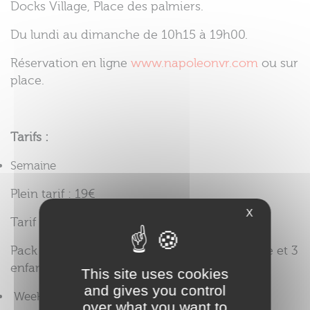
Docks Village, Place des palmiers.
Du lundi au dimanche de 10h15 à 19h00.
Réservation en ligne
www.napoleonvr.com
ou sur
place.
Tarifs :
Semaine
Plein tarif : 19€
X
Tarif -26 ans : 16€
Pack famille (2 adultes + 2 enfants ou 1 adulte et 3
enfants) : 64€
This site uses cookies
and gives you control
Week-end & vacances scolaire
over what you want to