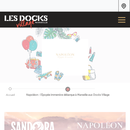
Accueil
Napoléon : l’Épopée immersive débarque à Marseille aux Docks Village