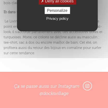
Deny all cookies
bois clair.
Personalize
Et dans notre garde-robe ?
Privacy policy
Le Living Coral donne instantanément bonne mine. Autre
point en sa faveur, il sublime toutes les carnations. En total-
look, il s’accorde parfaitement avec des accessoires dorés et
turquoises. Mixte, ce coloris se décline aussi au masculin :
tee-shirt, sac à dos ou encore maillot de bain. Cet été, on
profitera aussi du retour des bijoux en cornaline pour surfer
sur cette tendance.
Ça se passe aussi sur Instagram
@docksvillage