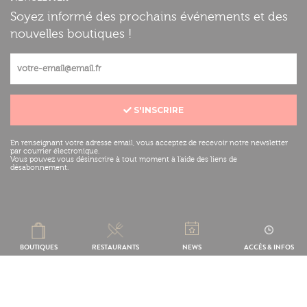
Soyez informé des prochains événements et des
nouvelles boutiques !
S'INSCRIRE
En renseignant votre adresse email, vous acceptez de recevoir notre newsletter
par courrier électronique.
Vous pouvez vous désinscrire à tout moment à l'aide des liens de
désabonnement.
Mentions légales
Réalisation :
BOUTIQUES
RESTAURANTS
NEWS
ACCÈS & INFOS